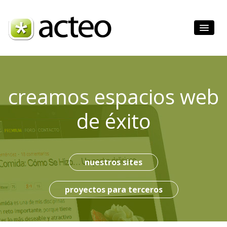
inicio
nuestros sites
creamos espacios web
portfolio
de éxito
servicios
contacto
nuestros sites
proyectos para terceros